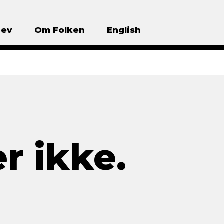
rev
Om Folken
English
r ikke.