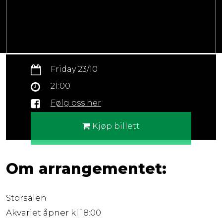
Friday 23/10
21:00
Følg oss her
Kjøp billett
Om arrangementet:
Storsalen
Akvariet åpner kl 18:00