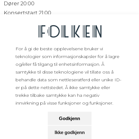
Dører 20:00
Konsertstart 21:00
Aldersgrense 18 år eller med
verge
Fra vanvittige 1,5 milliarder visninger på
YouTube til å spille utsolgte turneer i Europa -
For å gi de beste opplevelsene bruker vi
i tillegg til de største metalfestivalene!
teknologier som informasjonskapsler for å lagre
og/eller få tilgang til enhetsinformasjon. Å
Frog Leap returnerer til Folken for sitt årlige
samtykke til disse teknologiene vil tillate oss å
festshow! Det blir metaliserte metalcovers av
behandle data som nettleseratferd eller unike ID-
er på dette nettstedet. Å ikke samtykke eller
kjente hitlåter fra de fleste tiår. Stikkord er
trekke tilbake samtykke kan ha negativ
headbanging, dansing og en gal kanin!
innvirkning på visse funksjoner og funksjoner.
www.frogleapstudios.com
Godkjenn
www.youtube.com/leolego
Ikke godkjenn