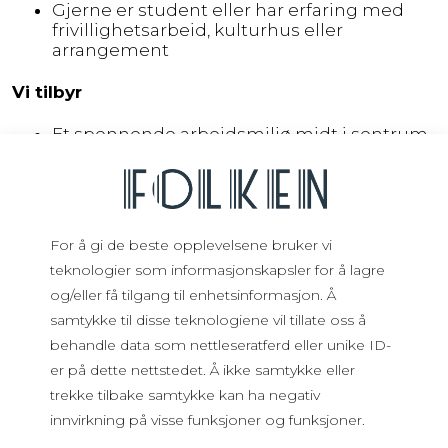
Gjerne er student eller har erfaring med
frivillighetsarbeid, kulturhus eller
arrangement
Vi tilbyr
Et spennende arbeidsmiljø midt i sentrum
Mulighet til å jobbe tett på studentkultur
og frivilligmiljø
En variert og fleksibel arbeidshverdag med
stor påvirkningsmulighet
Verdifull erfaring innen kultur,
For å gi de beste opplevelsene bruker vi
arrangement og koordinering
teknologier som informasjonskapsler for å lagre
Varighet
og/eller få tilgang til enhetsinformasjon. Å
samtykke til disse teknologiene vil tillate oss å
Cirka ett år med start i mars 2026.
behandle data som nettleseratferd eller unike ID-
er på dette nettstedet. Å ikke samtykke eller
Send søknad eller eventuelle spørsmål til
trekke tilbake samtykke kan ha negativ
daglig leder, Jesper Brodersen,
innvirkning på visse funksjoner og funksjoner.