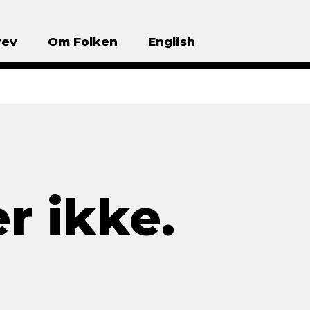
rev
Om Folken
English
r ikke.