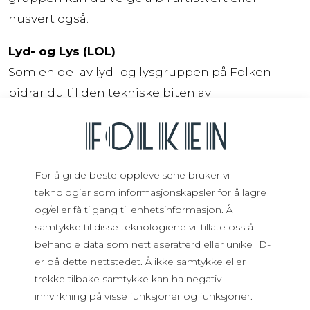
husvert også.
Lyd- og Lys (LOL)
Som en del av lyd- og lysgruppen på Folken
bidrar du til den tekniske biten av
arrangementgjennomføringen. Denne gruppen
har vært starten for mange profesjonelle lyd- og
lysteknikere i Stavanger (og Norge). Du trenger
ingen forkunnskaper, men kan ta del i kurs og få
For å gi de beste opplevelsene bruker vi
teknologier som informasjonskapsler for å lagre
erfaring som etterhvert vil gi deg mulighet til å
og/eller få tilgang til enhetsinformasjon. Å
jobbe selvstendig med mer ansvar.
samtykke til disse teknologiene vil tillate oss å
behandle data som nettleseratferd eller unike ID-
I tillegg har vi frivillige som tar bilder av
er på dette nettstedet. Å ikke samtykke eller
arrangementene og frivillige som er
trekke tilbake samtykke kan ha negativ
quizmastere på den populære tirsdagsquizen.
innvirkning på visse funksjoner og funksjoner.