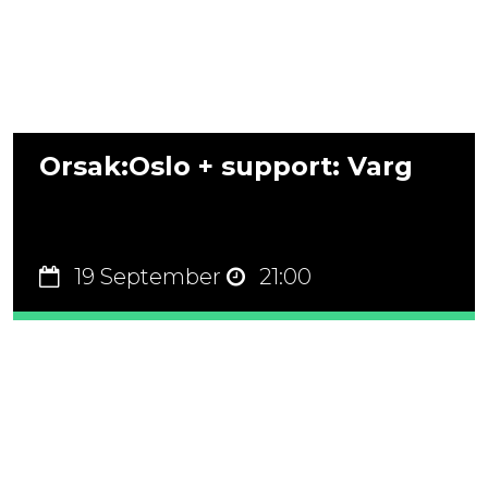
Orsak:Oslo + support: Varg
19 September
21:00