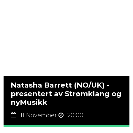
Natasha Barrett (NO/UK) -
presentert av Strømklang og
nyMusikk
11 November
20:00