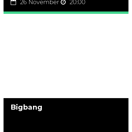
26 November
20:00
Bigbang