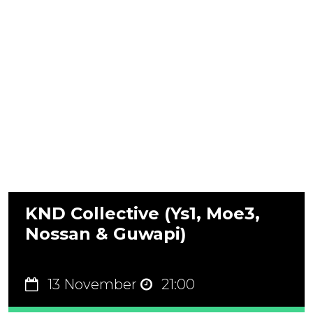
KND Collective (Ys1, Moe3,
Nossan & Guwapi)
13 November
21:00