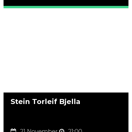
Stein Torleif Bjella
21 November
21:00