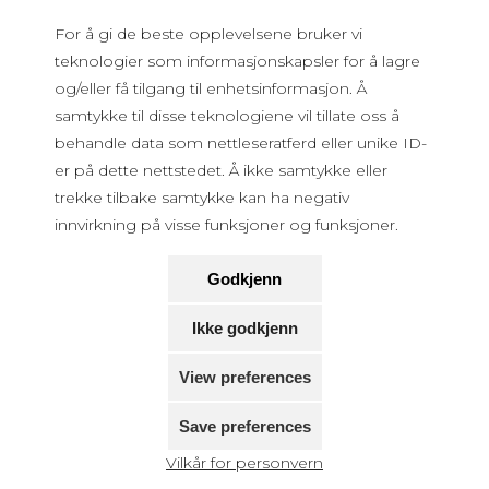
3 December
20:00
For å gi de beste opplevelsene bruker vi
teknologier som informasjonskapsler for å lagre
og/eller få tilgang til enhetsinformasjon. Å
samtykke til disse teknologiene vil tillate oss å
behandle data som nettleseratferd eller unike ID-
er på dette nettstedet. Å ikke samtykke eller
trekke tilbake samtykke kan ha negativ
innvirkning på visse funksjoner og funksjoner.
Godkjenn
Ikke godkjenn
View preferences
Kompisane te Leif
Save preferences
Vilkår for personvern